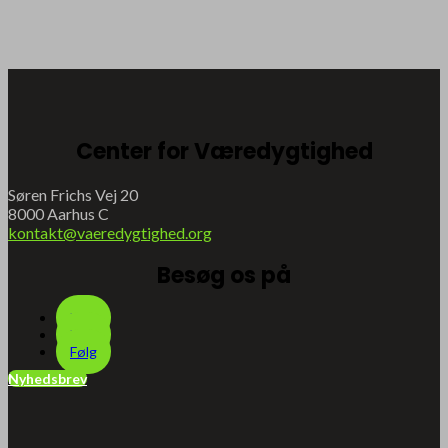
Center for Væredygtighed
Søren Frichs Vej 20
8000 Aarhus C
kontakt@vaeredygtighed.org
Besøg os på
Følg
Følg
Følg
Nyhedsbrev