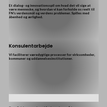
Et dialog- og innovationsspil om hvad det vil sige at
være menneske, og hvordan vi kan forholde os reelt til
FN’s verdensmål og verdens problemer. Spilles med
åbenhed og ærlighed.
Konsulentarbejde
Vi faciliterer væredygtige processer for virksomheder,
kommuner og uddannelsesinstitutioner.