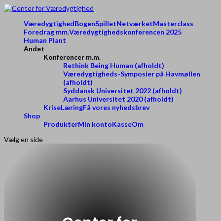
Væredygtighed
Bogen
Spillet
Netværket
Masterclass
Foredrag mm.
Væredygtighedskonferencen 2025
Human Plant
Andet
Konferencer m.m.
Rethink Being Human (afholdt)
Væredygtigheds-Symposier på Havmøllen
(afholdt)
Syddansk Universitet 2022 (afholdt)
Aarhus Universitet 2020 (afholdt)
KriseLæring
Få vores nyhedsbrev
Shop
Produkter
Min konto
Kasse
Om
Vælg en side