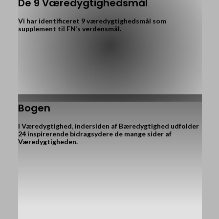
De 9 Væredygtighedsmål
Vi har identificeret 9 væredygtighedsmål som
supplement til FN’s verdensmål.
Bogen
I Væredygtighed, indersiden af Bæredygtighed udfolder
24 inspirerende bidragsydere de mange sider af
Væredygtigheden.