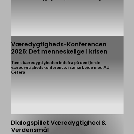
Væredygtigheds-Konferencen
2025: Det menneskelige i krisen
Tænk bæredygtigheden indefra på den fjerde
væredygtig­hedskonference, i samarbejde med AU
Cetera
Dialogspillet Væredygtighed &
Verdensmål