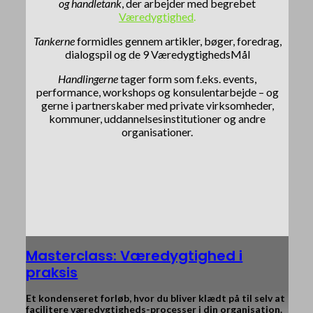
og handletank
, der arbejder med begrebet
Væredygtighed
.
Tankerne
formidles gennem artikler, bøger, foredrag,
dialogspil og de 9 VæredygtighedsMål
Handlingerne
tager form som f.eks. events,
performance, workshops og konsulentarbejde – og
gerne i partnerskaber med private virksomheder,
kommuner, uddannelsesinstitutioner og andre
organisationer.
Masterclass: Væredygtighed i
praksis
Et kondenseret forløb, hvor du bliver klædt på til selv at
facilitere væredygtigheds-processer i din organisation.